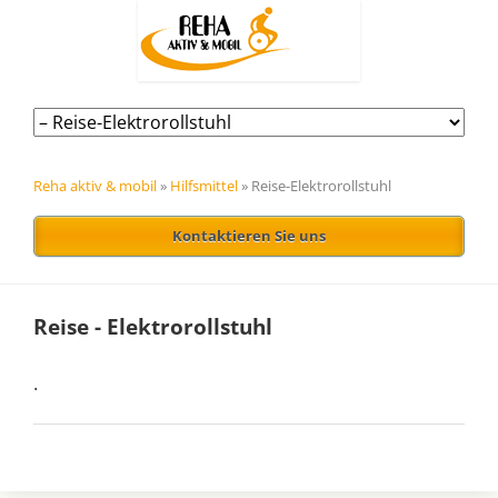
Navigation
überspringen
Reha aktiv & mobil
»
Hilfsmittel
»
Reise-Elektrorollstuhl
Kontaktieren Sie uns
Reise - Elektrorollstuhl
.