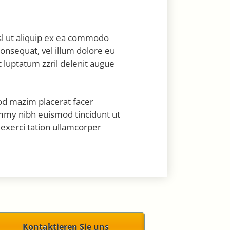
isl ut aliquip ex ea commodo
consequat, vel illum dolore eu
t luptatum zzril delenit augue
od mazim placerat facer
mmy nibh euismod tincidunt ut
exerci tation ullamcorper
Kontaktieren Sie uns