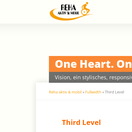
Na
üb
Navigation
überspringen
One Heart. On
Vision, ein stylisches, respon
Reha aktiv & mobil
»
Fullwidth
»
Third Level
Third Level