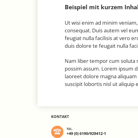
Beispiel mit kurzem Inha
Ut wisi enim ad minim veniam, 
consequat. Duis autem vel eum i
feugiat nulla facilisis at vero
duis dolore te feugait nulla facil
Nam liber tempor cum soluta n
possim assum. Lorem ipsum dol
laoreet dolore magna aliquam e
suscipit lobortis nisl ut aliqu
KONTAKT
TEL.
+49 (0) 6190/929412-1