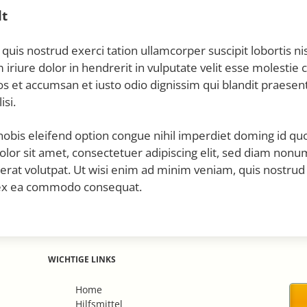
lt
quis nostrud exerci tation ullamcorper suscipit lobortis n
riure dolor in hendrerit in vulputate velit esse molestie 
 eros et accumsan et iusto odio dignissim qui blandit praesen
isi.
obis eleifend option congue nihil imperdiet doming id qu
or sit amet, consectetuer adipiscing elit, sed diam nonu
rat volutpat. Ut wisi enim ad minim veniam, quis nostrud 
ip ex ea commodo consequat.
WICHTIGE LINKS
Navigation
Home
überspringen
Hilfsmittel